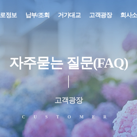
로정보
납부/조회
거가대교
고객광장
회사
자주묻는 질문(FAQ)
고객광장
CUSTOMER