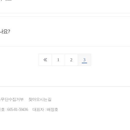
나요?
1
2
3
소무단수집거부
찾아오시는길
 605-81-59436
대표자 : 배정호